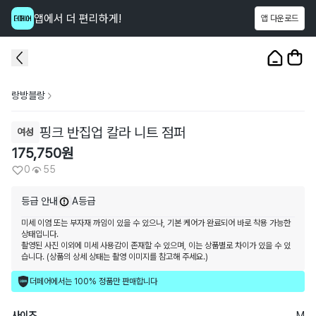
앱에서 더 편리하게!
앱 다운로드
이 상품을
55
명
이 보고 있어요
1
/
3
랑방블랑
핑크 반집업 칼라 니트 점퍼
여성
175,750
원
0
55
등급 안내
A등급
미세 이염 또는 부자재 까임이 있을 수 있으나, 기본 케어가 완료되어 바로 착용 가능한
상태입니다.
촬영된 사진 이외에 미세 사용감이 존재할 수 있으며, 이는 상품별로 차이가 있을 수 있
습니다. (상품의 상세 상태는 촬영 이미지를 참고해 주세요.)
더페어에서는 100% 정품만 판매합니다
사이즈
M