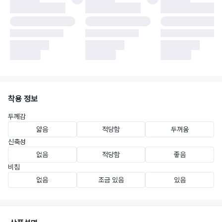
착용 정보
두께감
얇음
적당함
두꺼움
신축성
없음
적당함
좋음
비침
없음
조금 있음
있음