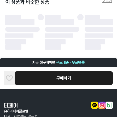
더보기
이 상품과 비슷한 상품
비율만큼 반환됩니다.
더페어 귀책에 해당하는 문제 예시
·
오배송
·
배송 중 파손
구매자 귀책에 해당하는 문제 예시
·
단순 변심
·
주문 실수
·
상품 훼손 및 택 제거
반품 및 환불이 불가한 경우
·
상품 배송 완료 이후 7일이 초과되어 자동 구매 확정되거나, 구매자에 의해
구매확정 처리된 경우
·
상품 개봉 후 구매자의 과실로 인해 손상된 경우 (향수, 방향제 등 흔적이 남
지금 첫구매하면
무료배송 · 무료반품!
은 경우, 세탁/다림질 등을 통해 상품이 손상된 경우, 상품을 임의로 수선한
경우)
구매하기
(주)더페어글로벌
대표이사
박경두, 정두형