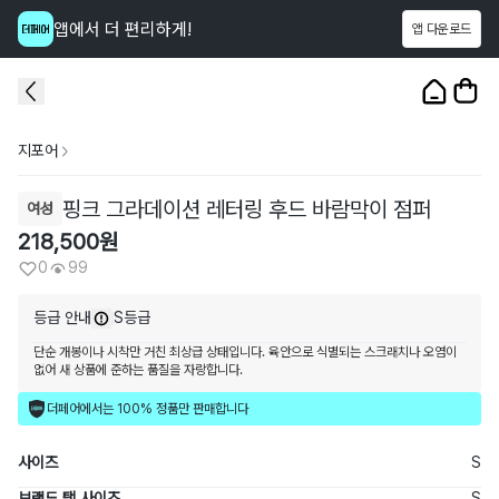
앱에서 더 편리하게!
앱 다운로드
이 상품을
99
명
이 보고 있어요
1
/
3
지포어
핑크 그라데이션 레터링 후드 바람막이 점퍼
여성
218,500
원
0
99
등급 안내
S등급
단순 개봉이나 시착만 거친 최상급 상태입니다. 육안으로 식별되는 스크래치나 오염이
없어 새 상품에 준하는 품질을 자랑합니다.
더페어에서는 100% 정품만 판매합니다
사이즈
S
브랜드 택 사이즈
S