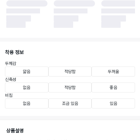
착용 정보
두께감
얇음
적당함
두꺼움
신축성
없음
적당함
좋음
비침
없음
조금 있음
있음
상품설명