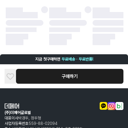
·
오배송
·
배송 중 파손
구매자 귀책에 해당하는 문제 예시
·
단순 변심
·
주문 실수
·
상품 훼손 및 택 제거
반품 및 환불이 불가한 경우
·
상품 배송 완료 이후 7일이 초과되어 자동 구매 확정되거나, 구매자에 의해
구매확정 처리된 경우
·
상품 개봉 후 구매자의 과실로 인해 손상된 경우 (향수, 방향제 등 흔적이 남
지금 첫구매하면
무료배송 · 무료반품!
은 경우, 세탁/다림질 등을 통해 상품이 손상된 경우, 상품을 임의로 수선한
경우)
구매하기
(주)더페어글로벌
대표이사
박경두, 정두형
사업자등록번호
559-88-02094