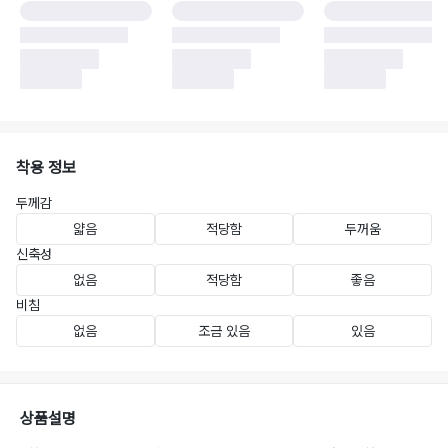
착용 정보
두께감
얇음
적당함
두꺼움
신축성
없음
적당함
좋음
비침
없음
조금 있음
있음
상품설명