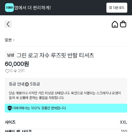
앱에서 더 편리하게!
앱 다운로드
이 상품을
291
명
이 보고 있어요
1
/
3
말본
그린 로고 자수 루즈핏 반팔 티셔츠
남성
60,000
원
0
291
등급 안내
S등급
단순 개봉이나 시착만 거친 최상급 상태입니다. 육안으로 식별되는 스크래치나 오염이
없어 새 상품에 준하는 품질을 자랑합니다.
더페어에서는 100% 정품만 판매합니다
사이즈
XXL
브랜드 택 사이즈
110