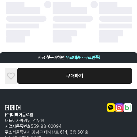
·
배송 중 파손
구매자 귀책에 해당하는 문제 예시
·
단순 변심
·
주문 실수
·
상품 훼손 및 택 제거
반품 및 환불이 불가한 경우
·
상품 배송 완료 이후 7일이 초과되어 자동 구매 확정되거나, 구매자에 의해
구매확정 처리된 경우
·
상품 개봉 후 구매자의 과실로 인해 손상된 경우 (향수, 방향제 등 흔적이 남
지금 첫구매하면
무료배송 · 무료반품!
은 경우, 세탁/다림질 등을 통해 상품이 손상된 경우, 상품을 임의로 수선한
경우)
구매하기
(주)더페어글로벌
대표이사
박경두, 정두형
사업자등록번호
559-88-02094
주소
서울특별시 강남구 테헤란로 614, 6층 601호