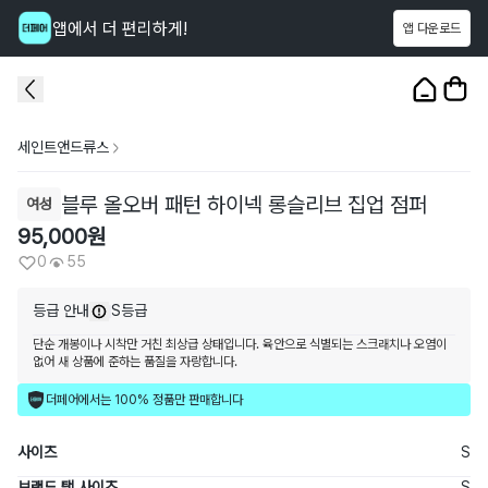
앱에서 더 편리하게!
앱 다운로드
이 상품을
55
명
이 보고 있어요
1
/
3
세인트앤드류스
블루 올오버 패턴 하이넥 롱슬리브 집업 점퍼
여성
95,000
원
0
55
등급 안내
S등급
단순 개봉이나 시착만 거친 최상급 상태입니다. 육안으로 식별되는 스크래치나 오염이
없어 새 상품에 준하는 품질을 자랑합니다.
더페어에서는 100% 정품만 판매합니다
사이즈
S
브랜드 택 사이즈
S