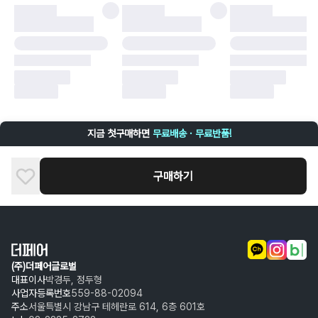
·
배송 중 파손
구매자 귀책에 해당하는 문제 예시
·
단순 변심
·
주문 실수
·
상품 훼손 및 택 제거
반품 및 환불이 불가한 경우
·
상품 배송 완료 이후 7일이 초과되어 자동 구매 확정되거나, 구매자에 의해
구매확정 처리된 경우
·
상품 개봉 후 구매자의 과실로 인해 손상된 경우 (향수, 방향제 등 흔적이 남
지금 첫구매하면
무료배송 · 무료반품!
은 경우, 세탁/다림질 등을 통해 상품이 손상된 경우, 상품을 임의로 수선한
경우)
구매하기
(주)더페어글로벌
대표이사
박경두, 정두형
사업자등록번호
559-88-02094
주소
서울특별시 강남구 테헤란로 614, 6층 601호