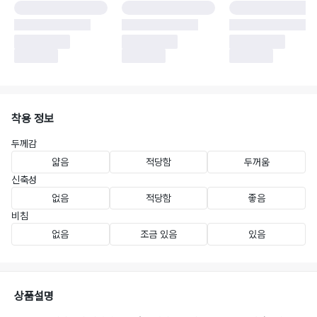
착용 정보
두께감
얇음
적당함
두꺼움
신축성
없음
적당함
좋음
비침
없음
조금 있음
있음
상품설명