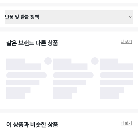
반품 및 환불 정책
반품 배송 안내
·
반품 신청일로부터 영업일 기준 2-3일 이내 택배 기사님이 비대면 방문 회수
합니다.
더보기
같은 브랜드 다른 상품
·
반품 수거 택배사 : 우체국
·
반품 배송비 : 6,000원
반품 및 환불 시 주의사항
·
반품/환불 시 택을 제거하면 반품이 불가합니다.
·
반품/환불 처리 완료 후 카드사 및 결제 방식에 따라 환불 기간은 상이할 수
있습니다.
·
반품 검수 결과에 따라 반품이 반려되거나 반품 배송비가 청구될 수 있습니
다. (반품 배송비 6,000원 청구)
·
반품 책임 소재에 따라 반품 배송비 부담 방식이 달라질 수 있습니다.
·
반품 요청 이후 택배사에 반품 요청되어 택배 기사님에게 수거 지시가 완료된
이후에는 수거지 변경이 불가합니다.
·
반품/환불 사유가 더페어의 귀책에 해당하는 문제일 경우, 반품 배송비는 더
페어 측에서 부담합니다.
·
주문 시 사용한 더페어머니 및 포인트는 만료 기간이 남아있을 경우, 사용된
더보기
이 상품과 비슷한 상품
비율만큼 반환됩니다.
더페어 귀책에 해당하는 문제 예시
·
오배송