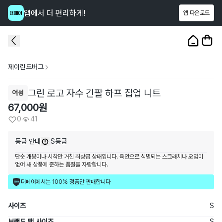
앱에서 더 편리하게!
앱 다운로드
이 상품을
41
명
이 보고 있어요
1
/
3
제이린드버그
그린 로고 자수 긴팔 하프 집업 니트
여성
67,000
원
0
41
등급 안내
S등급
단순 개봉이나 시착만 거친 최상급 상태입니다. 육안으로 식별되는 스크래치나 오염이
없어 새 상품에 준하는 품질을 자랑합니다.
더페어에서는 100% 정품만 판매합니다
사이즈
S
브랜드 택 사이즈
S