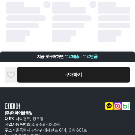
·
배송 중 파손
구매자 귀책에 해당하는 문제 예시
·
단순 변심
·
주문 실수
·
상품 훼손 및 택 제거
반품 및 환불이 불가한 경우
·
상품 배송 완료 이후 7일이 초과되어 자동 구매 확정되거나, 구매자에 의해
구매확정 처리된 경우
·
상품 개봉 후 구매자의 과실로 인해 손상된 경우 (향수, 방향제 등 흔적이 남
지금 첫구매하면
무료배송 · 무료반품!
은 경우, 세탁/다림질 등을 통해 상품이 손상된 경우, 상품을 임의로 수선한
경우)
구매하기
(주)더페어글로벌
대표이사
박경두, 정두형
사업자등록번호
559-88-02094
주소
서울특별시 강남구 테헤란로 614, 6층 601호