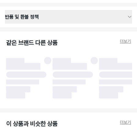
반품 및 환불 정책
반품 배송 안내
·
반품 신청일로부터 영업일 기준 2-3일 이내 택배 기사님이 비대면 방문 회수
합니다.
더보기
같은 브랜드 다른 상품
·
반품 수거 택배사 : 우체국
·
반품 배송비 : 6,000원
반품 및 환불 시 주의사항
·
반품/환불 시 택을 제거하면 반품이 불가합니다.
·
반품/환불 처리 완료 후 카드사 및 결제 방식에 따라 환불 기간은 상이할 수
있습니다.
·
반품 검수 결과에 따라 반품이 반려되거나 반품 배송비가 청구될 수 있습니
다. (반품 배송비 6,000원 청구)
·
반품 책임 소재에 따라 반품 배송비 부담 방식이 달라질 수 있습니다.
·
반품 요청 이후 택배사에 반품 요청되어 택배 기사님에게 수거 지시가 완료된
이후에는 수거지 변경이 불가합니다.
·
반품/환불 사유가 더페어의 귀책에 해당하는 문제일 경우, 반품 배송비는 더
페어 측에서 부담합니다.
·
주문 시 사용한 더페어머니 및 포인트는 만료 기간이 남아있을 경우, 사용된
더보기
이 상품과 비슷한 상품
비율만큼 반환됩니다.
더페어 귀책에 해당하는 문제 예시
·
오배송