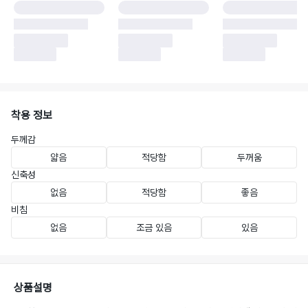
착용 정보
두께감
얇음
적당함
두꺼움
신축성
없음
적당함
좋음
비침
없음
조금 있음
있음
상품설명