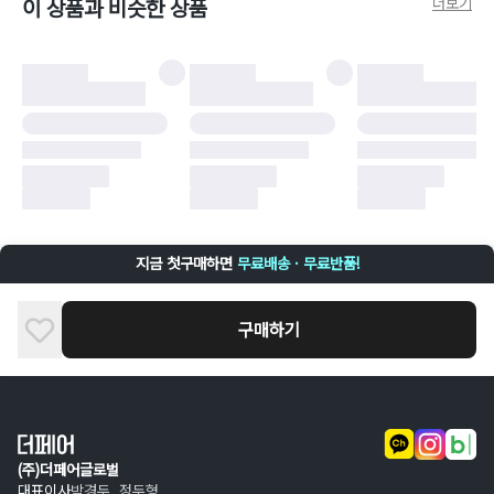
더보기
이 상품과 비슷한 상품
비율만큼 반환됩니다.
더페어 귀책에 해당하는 문제 예시
·
오배송
·
배송 중 파손
구매자 귀책에 해당하는 문제 예시
·
단순 변심
·
주문 실수
·
상품 훼손 및 택 제거
반품 및 환불이 불가한 경우
·
상품 배송 완료 이후 7일이 초과되어 자동 구매 확정되거나, 구매자에 의해
구매확정 처리된 경우
·
상품 개봉 후 구매자의 과실로 인해 손상된 경우 (향수, 방향제 등 흔적이 남
지금 첫구매하면
무료배송 · 무료반품!
은 경우, 세탁/다림질 등을 통해 상품이 손상된 경우, 상품을 임의로 수선한
경우)
구매하기
(주)더페어글로벌
대표이사
박경두, 정두형