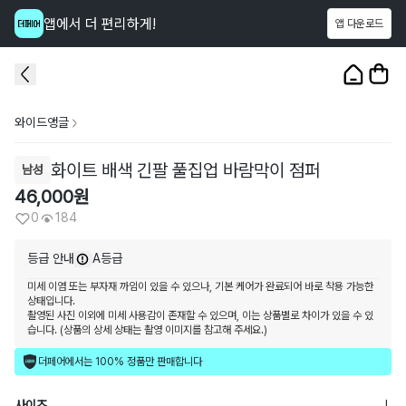
앱에서 더 편리하게!
앱 다운로드
이 상품을
184
명
이 보고 있어요
1
/
3
와이드앵글
화이트 배색 긴팔 풀집업 바람막이 점퍼
남성
46,000
원
0
184
등급 안내
A등급
미세 이염 또는 부자재 까임이 있을 수 있으나, 기본 케어가 완료되어 바로 착용 가능한
상태입니다.
촬영된 사진 이외에 미세 사용감이 존재할 수 있으며, 이는 상품별로 차이가 있을 수 있
습니다. (상품의 상세 상태는 촬영 이미지를 참고해 주세요.)
더페어에서는 100% 정품만 판매합니다
사이즈
L