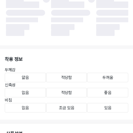
착용 정보
두께감
얇음
적당함
두꺼움
신축성
없음
적당함
좋음
비침
없음
조금 있음
있음