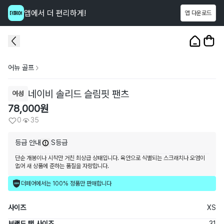
앱에서 더 편리하게!
앱 다운로드
이 상품을
35
명
이 보고 있어요
1
/
3
어뉴 골프
네이비 솔리드 슬림핏 팬츠
여성
78,000
원
0
35
등급 안내
S등급
단순 개봉이나 시착만 거친 최상급 상태입니다. 육안으로 식별되는 스크래치나 오염이
없어 새 상품에 준하는 품질을 자랑합니다.
더페어에서는 100% 정품만 판매합니다
사이즈
XS
브랜드 택 사이즈
31