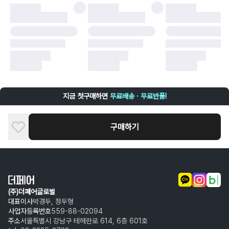
·
배송 중 파손
구매자 귀책에 해당하는 문제 예시
·
단순 변심
·
주문 실수
·
상품 훼손 및 택 제거
반품 및 환불이 불가한 경우
·
상품 배송 완료 이후 7일이 초과되어 자동 구매 확정되거나, 구매자에 의해
구매확정 처리된 경우
·
상품 개봉 후 구매자의 과실로 인해 손상된 경우 (향수, 방향제 등 흔적이 남
지금 첫구매하면
무료배송 · 무료반품!
은 경우, 세탁/다림질 등을 통해 상품이 손상된 경우, 상품을 임의로 수선한
경우)
구매하기
(주)더페어글로벌
대표이사
박경두, 정두형
사업자등록번호
559-88-02094
주소
서울특별시 강남구 테헤란로 614, 6층 601호