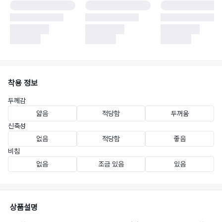
착용 정보
두께감
얇음
적당함
두꺼움
신축성
없음
적당함
좋음
비침
없음
조금 있음
있음
상품설명