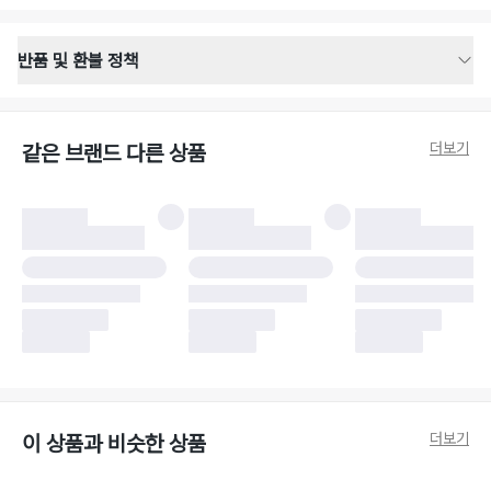
반품 및 환불 정책
반품 배송 안내
·
반품 신청일로부터 영업일 기준 2-3일 이내 택배 기사님이 비대면 방문 회수
합니다.
더보기
같은 브랜드 다른 상품
·
반품 수거 택배사 : 우체국
·
반품 배송비 : 6,000원
반품 및 환불 시 주의사항
·
반품/환불 시 택을 제거하면 반품이 불가합니다.
·
반품/환불 처리 완료 후 카드사 및 결제 방식에 따라 환불 기간은 상이할 수
있습니다.
·
반품 검수 결과에 따라 반품이 반려되거나 반품 배송비가 청구될 수 있습니
다. (반품 배송비 6,000원 청구)
·
반품 책임 소재에 따라 반품 배송비 부담 방식이 달라질 수 있습니다.
·
반품 요청 이후 택배사에 반품 요청되어 택배 기사님에게 수거 지시가 완료된
이후에는 수거지 변경이 불가합니다.
·
반품/환불 사유가 더페어의 귀책에 해당하는 문제일 경우, 반품 배송비는 더
페어 측에서 부담합니다.
·
주문 시 사용한 더페어머니 및 포인트는 만료 기간이 남아있을 경우, 사용된
더보기
이 상품과 비슷한 상품
비율만큼 반환됩니다.
더페어 귀책에 해당하는 문제 예시
·
오배송