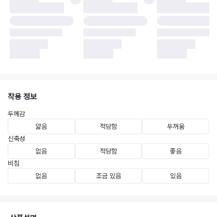
착용 정보
두께감
얇음
적당함
두꺼움
신축성
없음
적당함
좋음
비침
없음
조금 있음
있음