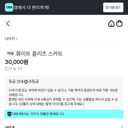
앱에서 더 편리하게!
앱 다운로드
이 상품을
54
명
이 보고 있어요
1
/
3
나이키
화이트 플리츠 스커트
여성
30,000
원
0
54
등급 안내
A등급
미세 이염 또는 부자재 까임이 있을 수 있으나, 기본 케어가 완료되어 바로 착용 가능한
상태입니다.
촬영된 사진 이외에 미세 사용감이 존재할 수 있으며, 이는 상품별로 차이가 있을 수 있
습니다. (상품의 상세 상태는 촬영 이미지를 참고해 주세요.)
더페어에서는 100% 정품만 판매합니다
사이즈
L