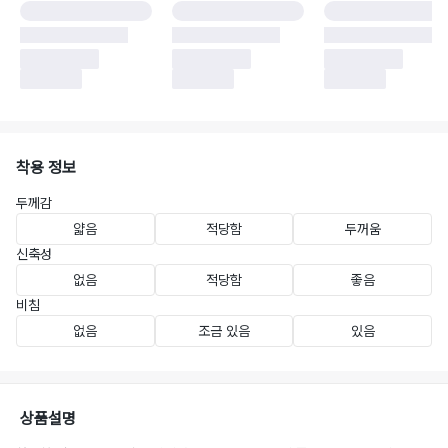
착용 정보
두께감
얇음
적당함
두꺼움
신축성
없음
적당함
좋음
비침
없음
조금 있음
있음
상품설명