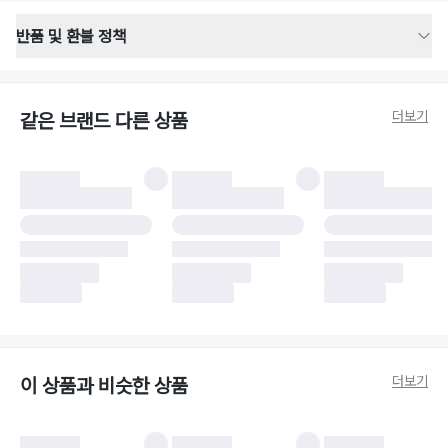
반품 및 환불 정책
반품 배송 안내
·
반품 신청일로부터 영업일 기준 2-3일 이내 택배 기사님이 비대면 방문 회수
합니다.
더보기
같은 브랜드 다른 상품
·
반품 수거 택배사 : 우체국
·
반품 배송비 : 6,000원
반품 및 환불 시 주의사항
·
반품/환불 시 택을 제거하면 반품이 불가합니다.
·
반품/환불 처리 완료 후 카드사 및 결제 방식에 따라 환불 기간은 상이할 수
있습니다.
·
반품 검수 결과에 따라 반품이 반려되거나 반품 배송비가 청구될 수 있습니
다. (반품 배송비 6,000원 청구)
·
반품 책임 소재에 따라 반품 배송비 부담 방식이 달라질 수 있습니다.
·
반품 요청 이후 택배사에 반품 요청되어 택배 기사님에게 수거 지시가 완료된
이후에는 수거지 변경이 불가합니다.
·
반품/환불 사유가 더페어의 귀책에 해당하는 문제일 경우, 반품 배송비는 더
페어 측에서 부담합니다.
·
주문 시 사용한 더페어머니 및 포인트는 만료 기간이 남아있을 경우, 사용된
더보기
이 상품과 비슷한 상품
비율만큼 반환됩니다.
더페어 귀책에 해당하는 문제 예시
·
오배송
·
배송 중 파손