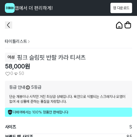
앱에서 더 편리하게!
앱 다운로드
이 상품을
50
명
이 보고 있어요
1
/
3
타이틀리스트
핑크 슬림핏 반팔 카라 티셔츠
여성
58,000
원
0
50
등급 안내
S등급
단순 개봉이나 시착만 거친 최상급 상태입니다. 육안으로 식별되는 스크래치나 오염이
없어 새 상품에 준하는 품질을 자랑합니다.
더페어에서는 100% 정품만 판매합니다
사이즈
S
브랜드 택 사이즈
85