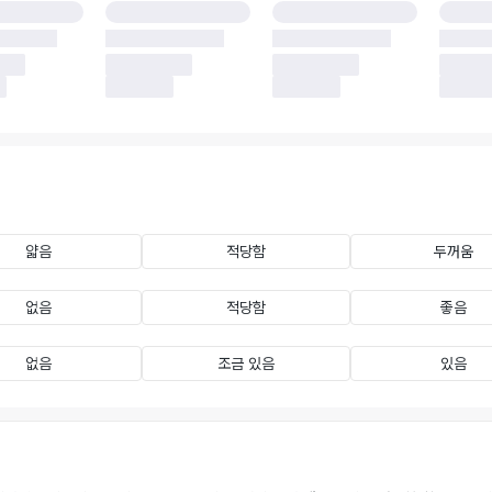
얇음
적당함
두꺼움
없음
적당함
좋음
없음
조금 있음
있음