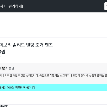
서 더 편리하게!
이 상품을
47
명
이 보고 있어요
이보리 솔리드 밴딩 조거 팬츠
0
원
7
내
S등급
이나 시착만 거친 최상급 상태입니다. 육안으로 식별되는 스크래치나 오염이 없어 새 상품에 준하는 
에서는 100% 정품만 판매합니다
 사이즈