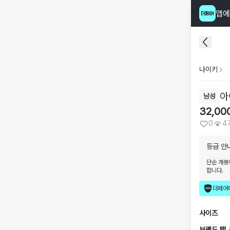
앱에
나이키
아
남성
32,00
0
4
등급 안
단순 개봉
합니다.
더페어
사이즈
브랜드 택