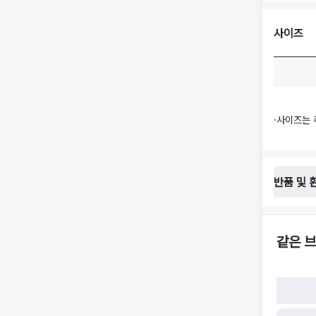
사이즈
·
사이즈는 
반품 및 
반품 배송 
·
반품 신청
·
반품 수거 
같은 브
·
반품 배송비
반품 및 환
·
반품/환불
·
반품/환불
·
반품 검수
구)