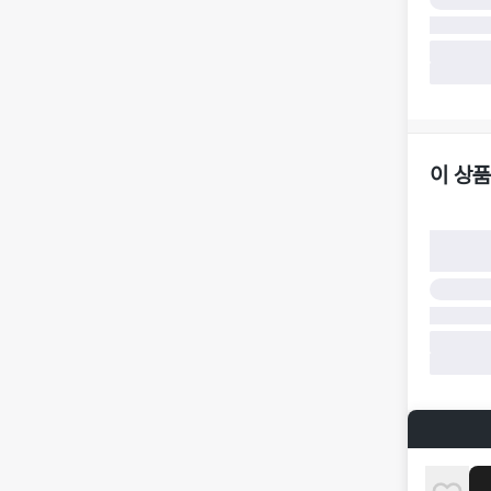
·
반품 책임
·
반품 요청
가합니다.
·
반품/환불
·
주문 시 
더페어 귀
·
오배송
·
배송 중 
이 상품
구매자 귀
·
단순 변심
·
주문 실수
·
상품 훼손 
반품 및 환
·
상품 배송
·
상품 개봉
해 상품이