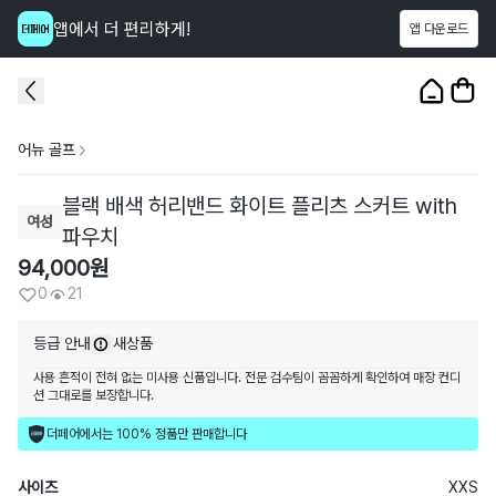
앱에서 더 편리하게!
앱 다운로드
이 상품을
21
명
이 보고 있어요
1
/
3
어뉴 골프
블랙 배색 허리밴드 화이트 플리츠 스커트 with
여성
파우치
94,000
원
0
21
등급 안내
새상품
사용 흔적이 전혀 없는 미사용 신품입니다. 전문 검수팀이 꼼꼼하게 확인하여 매장 컨디
션 그대로를 보장합니다.
더페어에서는 100% 정품만 판매합니다
사이즈
XXS