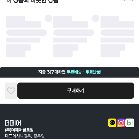
이 상품과 비슷한 상품
비율만큼 반환됩니다.
더페어 귀책에 해당하는 문제 예시
·
오배송
·
배송 중 파손
구매자 귀책에 해당하는 문제 예시
·
단순 변심
·
주문 실수
·
상품 훼손 및 택 제거
반품 및 환불이 불가한 경우
·
상품 배송 완료 이후 7일이 초과되어 자동 구매 확정되거나, 구매자에 의해
구매확정 처리된 경우
·
상품 개봉 후 구매자의 과실로 인해 손상된 경우 (향수, 방향제 등 흔적이 남
지금 첫구매하면
무료배송 · 무료반품!
은 경우, 세탁/다림질 등을 통해 상품이 손상된 경우, 상품을 임의로 수선한
경우)
구매하기
(주)더페어글로벌
대표이사
박경두, 정두형