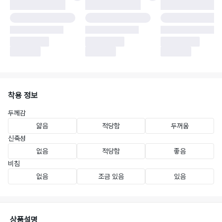
착용 정보
두께감
얇음
적당함
두꺼움
신축성
없음
적당함
좋음
비침
없음
조금 있음
있음
상품설명