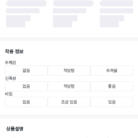
착용 정보
두께감
얇음
적당함
두꺼움
신축성
없음
적당함
좋음
비침
없음
조금 있음
있음
상품설명