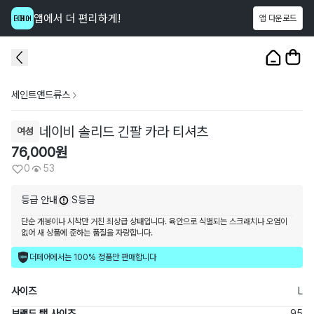
앱에서 더 편리하게!
앱 다운로드
이 상품을
53
명
이 보고 있어요
1
/
3
세인트앤드류스
네이비 솔리드 긴팔 카라 티셔츠
여성
76,000
원
0
53
등급 안내
S등급
단순 개봉이나 시착만 거친 최상급 상태입니다. 육안으로 식별되는 스크래치나 오염이
없어 새 상품에 준하는 품질을 자랑합니다.
더페어에서는 100% 정품만 판매합니다
사이즈
L
브랜드 택 사이즈
95