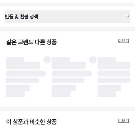
반품 및 환불 정책
반품 배송 안내
·
반품 신청일로부터 영업일 기준 2-3일 이내 택배 기사님이 비대면 방문 회수
합니다.
더보기
같은 브랜드 다른 상품
·
반품 수거 택배사 : 우체국
·
반품 배송비 : 6,000원
반품 및 환불 시 주의사항
·
반품/환불 시 택을 제거하면 반품이 불가합니다.
·
반품/환불 처리 완료 후 카드사 및 결제 방식에 따라 환불 기간은 상이할 수
있습니다.
·
반품 검수 결과에 따라 반품이 반려되거나 반품 배송비가 청구될 수 있습니
다. (반품 배송비 6,000원 청구)
·
반품 책임 소재에 따라 반품 배송비 부담 방식이 달라질 수 있습니다.
·
반품 요청 이후 택배사에 반품 요청되어 택배 기사님에게 수거 지시가 완료된
이후에는 수거지 변경이 불가합니다.
·
반품/환불 사유가 더페어의 귀책에 해당하는 문제일 경우, 반품 배송비는 더
페어 측에서 부담합니다.
·
주문 시 사용한 더페어머니 및 포인트는 만료 기간이 남아있을 경우, 사용된
더보기
이 상품과 비슷한 상품
비율만큼 반환됩니다.
더페어 귀책에 해당하는 문제 예시
·
오배송