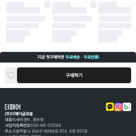
·
배송 중 파손
구매자 귀책에 해당하는 문제 예시
·
단순 변심
·
주문 실수
·
상품 훼손 및 택 제거
반품 및 환불이 불가한 경우
·
상품 배송 완료 이후 7일이 초과되어 자동 구매 확정되거나, 구매자에 의해
구매확정 처리된 경우
·
상품 개봉 후 구매자의 과실로 인해 손상된 경우 (향수, 방향제 등 흔적이 남
지금 첫구매하면
무료배송 · 무료반품!
은 경우, 세탁/다림질 등을 통해 상품이 손상된 경우, 상품을 임의로 수선한
경우)
구매하기
(주)더페어글로벌
대표이사
박경두, 정두형
사업자등록번호
559-88-02094
주소
서울특별시 강남구 테헤란로 614, 6층 601호