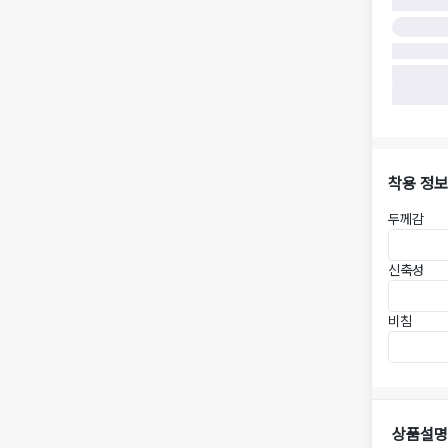
착용 정보
두께감
신축성
비침
상품설명