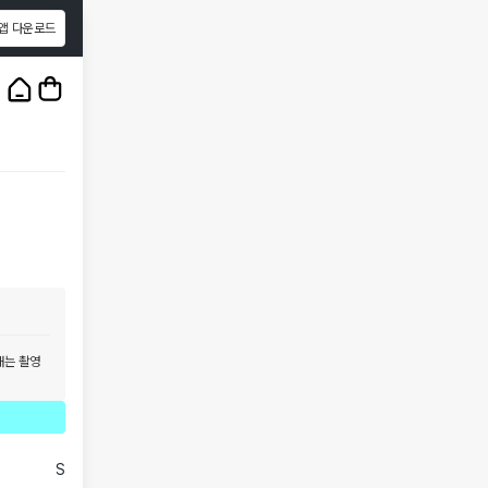
앱 다운로드
1
/
3
태는 촬영
S