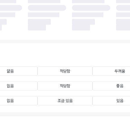
얇음
적당함
두꺼움
없음
적당함
좋음
없음
조금 있음
있음