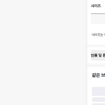
사이즈
·
사이즈는 
반품 및 
반품 배송 
·
반품 신청
·
반품 수거 
같은 브
·
반품 배송비
반품 및 환
·
반품/환불
·
반품/환불
·
반품 검수
구)
·
반품 책임