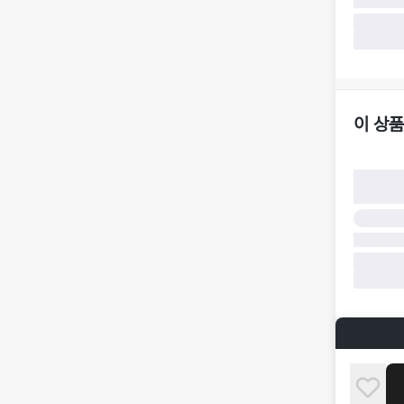
·
반품 요청
가합니다.
·
반품/환불
·
주문 시 
더페어 귀
·
오배송
·
배송 중 
이 상품
구매자 귀
·
단순 변심
·
주문 실수
·
상품 훼손 
반품 및 환
·
상품 배송
·
상품 개봉
해 상품이