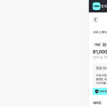
앱에
사우스케이
화
여성
91,00
0
7
등급 안
미세 이염
촬영된 사
이미지를 
더페어
사이즈