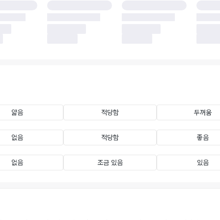
얇음
적당함
두꺼움
없음
적당함
좋음
없음
조금 있음
있음