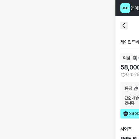
앱에
제이린드버
화
여성
58,00
0
2
등급 안
단순 개봉
합니다.
더페어
사이즈
브랜드 택