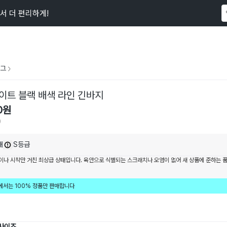
서 더 편리하게!
이 상품을
29
명
이 보고 있어요
그
이트 블랙 배색 라인 긴바지
0
원
9
내
S등급
이나 시착만 거친 최상급 상태입니다. 육안으로 식별되는 스크래치나 오염이 없어 새 상품에 준하는 
에서는 100% 정품만 판매합니다
 사이즈