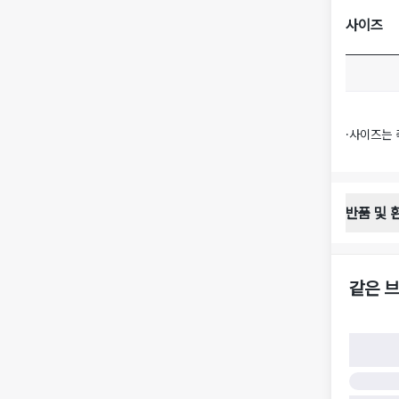
사이즈
·
사이즈는 
반품 및 
반품 배송 
·
반품 신청
·
반품 수거 
같은 브
·
반품 배송비
반품 및 환
·
반품/환불
·
반품/환불
·
반품 검수
구)
·
반품 책임