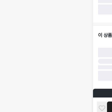
·
반품 요청
가합니다.
·
반품/환불
·
주문 시 
더페어 귀
·
오배송
·
배송 중 
이 상품
구매자 귀
·
단순 변심
·
주문 실수
·
상품 훼손 
반품 및 환
·
상품 배송
·
상품 개봉
해 상품이