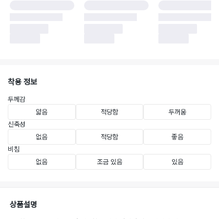
착용 정보
두께감
얇음
적당함
두꺼움
신축성
없음
적당함
좋음
비침
없음
조금 있음
있음
상품설명