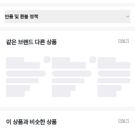
반품 및 환불 정책
반품 배송 안내
·
반품 신청일로부터 영업일 기준 2-3일 이내 택배 기사님이 비대면 방문 회수
합니다.
더보기
같은 브랜드 다른 상품
·
반품 수거 택배사 : 우체국
·
반품 배송비 : 6,000원
반품 및 환불 시 주의사항
·
반품/환불 시 택을 제거하면 반품이 불가합니다.
·
반품/환불 처리 완료 후 카드사 및 결제 방식에 따라 환불 기간은 상이할 수
있습니다.
·
반품 검수 결과에 따라 반품이 반려되거나 반품 배송비가 청구될 수 있습니
다. (반품 배송비 6,000원 청구)
·
반품 책임 소재에 따라 반품 배송비 부담 방식이 달라질 수 있습니다.
·
반품 요청 이후 택배사에 반품 요청되어 택배 기사님에게 수거 지시가 완료된
이후에는 수거지 변경이 불가합니다.
·
반품/환불 사유가 더페어의 귀책에 해당하는 문제일 경우, 반품 배송비는 더
페어 측에서 부담합니다.
·
주문 시 사용한 더페어머니 및 포인트는 만료 기간이 남아있을 경우, 사용된
더보기
이 상품과 비슷한 상품
비율만큼 반환됩니다.
더페어 귀책에 해당하는 문제 예시
·
오배송