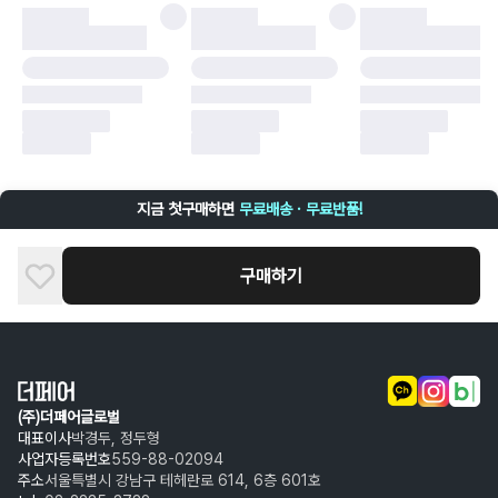
·
배송 중 파손
구매자 귀책에 해당하는 문제 예시
·
단순 변심
·
주문 실수
·
상품 훼손 및 택 제거
반품 및 환불이 불가한 경우
·
상품 배송 완료 이후 7일이 초과되어 자동 구매 확정되거나, 구매자에 의해
구매확정 처리된 경우
·
상품 개봉 후 구매자의 과실로 인해 손상된 경우 (향수, 방향제 등 흔적이 남
지금 첫구매하면
무료배송 · 무료반품!
은 경우, 세탁/다림질 등을 통해 상품이 손상된 경우, 상품을 임의로 수선한
경우)
구매하기
(주)더페어글로벌
대표이사
박경두, 정두형
사업자등록번호
559-88-02094
주소
서울특별시 강남구 테헤란로 614, 6층 601호