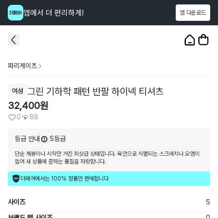
앱에서 더 편리하게!
앱 다운로드
이 상품을
88
명
이 보고 있어요
1
/
3
파리게이츠
그린 기하학 패턴 반팔 하이넥 티셔츠
여성
32,400
원
0
88
등급 안내
S등급
단순 개봉이나 시착만 거친 최상급 상태입니다. 육안으로 식별되는 스크래치나 오염이
없어 새 상품에 준하는 품질을 자랑합니다.
더페어에서는 100% 정품만 판매합니다
사이즈
S
브랜드 택 사이즈
0