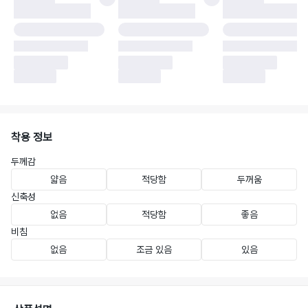
착용 정보
두께감
얇음
적당함
두꺼움
신축성
없음
적당함
좋음
비침
없음
조금 있음
있음