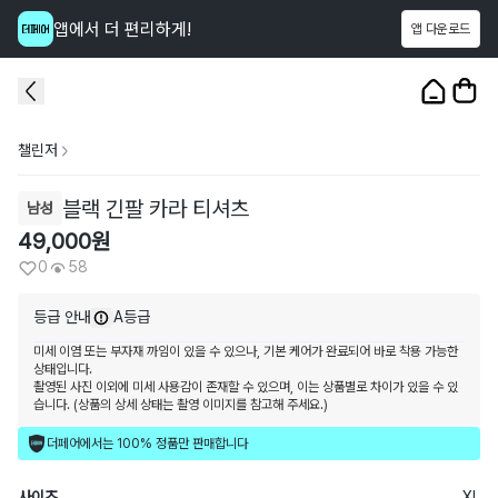
앱에서 더 편리하게!
앱 다운로드
이 상품을
58
명
이 보고 있어요
1
/
3
챌린저
블랙 긴팔 카라 티셔츠
남성
49,000
원
0
58
등급 안내
A등급
미세 이염 또는 부자재 까임이 있을 수 있으나, 기본 케어가 완료되어 바로 착용 가능한
상태입니다.
촬영된 사진 이외에 미세 사용감이 존재할 수 있으며, 이는 상품별로 차이가 있을 수 있
습니다. (상품의 상세 상태는 촬영 이미지를 참고해 주세요.)
더페어에서는 100% 정품만 판매합니다
사이즈
XL