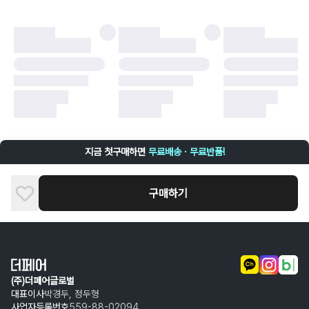
더페어 귀책에 해당하는 문제 예시
·
오배송
·
배송 중 파손
구매자 귀책에 해당하는 문제 예시
·
단순 변심
·
주문 실수
·
상품 훼손 및 택 제거
반품 및 환불이 불가한 경우
·
상품 배송 완료 이후 7일이 초과되어 자동 구매 확정되거나, 구매자에 의해
구매확정 처리된 경우
·
상품 개봉 후 구매자의 과실로 인해 손상된 경우 (향수, 방향제 등 흔적이 남
지금 첫구매하면
무료배송 · 무료반품!
은 경우, 세탁/다림질 등을 통해 상품이 손상된 경우, 상품을 임의로 수선한
경우)
구매하기
(주)더페어글로벌
대표이사
박경두, 정두형
사업자등록번호
559-88-02094