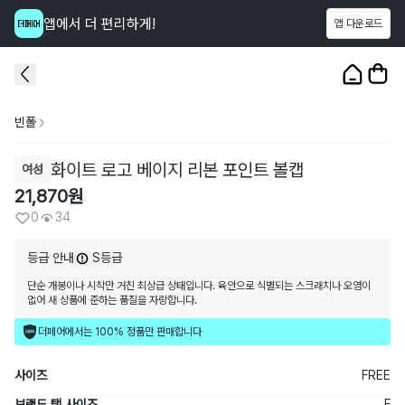
앱에서 더 편리하게!
앱 다운로드
이 상품을
34
명
이 보고 있어요
1
/
4
빈폴
화이트 로고 베이지 리본 포인트 볼캡
여성
21,870
원
0
34
등급 안내
S등급
단순 개봉이나 시착만 거친 최상급 상태입니다. 육안으로 식별되는 스크래치나 오염이
없어 새 상품에 준하는 품질을 자랑합니다.
더페어에서는 100% 정품만 판매합니다
사이즈
FREE
브랜드 택 사이즈
F