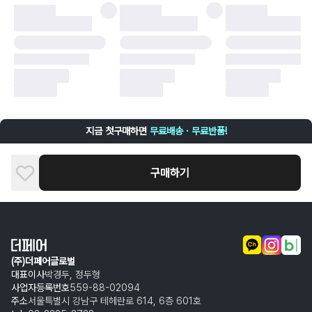
·
배송 중 파손
구매자 귀책에 해당하는 문제 예시
·
단순 변심
·
주문 실수
·
상품 훼손 및 택 제거
반품 및 환불이 불가한 경우
·
상품 배송 완료 이후 7일이 초과되어 자동 구매 확정되거나, 구매자에 의해
구매확정 처리된 경우
·
상품 개봉 후 구매자의 과실로 인해 손상된 경우 (향수, 방향제 등 흔적이 남
지금 첫구매하면
무료배송 · 무료반품!
은 경우, 세탁/다림질 등을 통해 상품이 손상된 경우, 상품을 임의로 수선한
경우)
구매하기
(주)더페어글로벌
대표이사
박경두, 정두형
사업자등록번호
559-88-02094
주소
서울특별시 강남구 테헤란로 614, 6층 601호