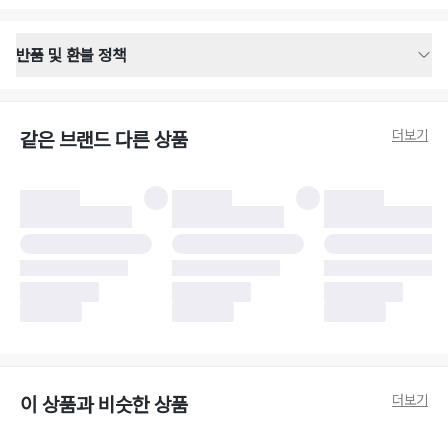
반품 및 환불 정책
반품 배송 안내
·
반품 신청일로부터 영업일 기준 2-3일 이내 택배 기사님이 비대면 방문 회수
합니다.
더보기
같은 브랜드 다른 상품
·
반품 수거 택배사 : 우체국
·
반품 배송비 : 6,000원
반품 및 환불 시 주의사항
·
반품/환불 시 택을 제거하면 반품이 불가합니다.
·
반품/환불 처리 완료 후 카드사 및 결제 방식에 따라 환불 기간은 상이할 수
있습니다.
·
반품 검수 결과에 따라 반품이 반려되거나 반품 배송비가 청구될 수 있습니
다. (반품 배송비 6,000원 청구)
·
반품 책임 소재에 따라 반품 배송비 부담 방식이 달라질 수 있습니다.
·
반품 요청 이후 택배사에 반품 요청되어 택배 기사님에게 수거 지시가 완료된
이후에는 수거지 변경이 불가합니다.
·
반품/환불 사유가 더페어의 귀책에 해당하는 문제일 경우, 반품 배송비는 더
페어 측에서 부담합니다.
·
주문 시 사용한 더페어머니 및 포인트는 만료 기간이 남아있을 경우, 사용된
더보기
이 상품과 비슷한 상품
비율만큼 반환됩니다.
더페어 귀책에 해당하는 문제 예시
·
오배송