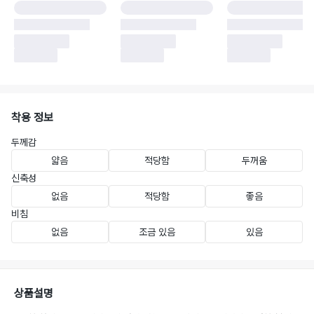
착용 정보
두께감
얇음
적당함
두꺼움
신축성
없음
적당함
좋음
비침
없음
조금 있음
있음
상품설명