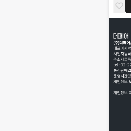
(주)더페
대표이사
박
사업자등록
주소
서울특
tel :
02-2
통신판매업
운영시간
평
개인정보 
개인정보 