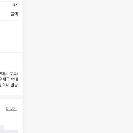
67
블랙
구매시 무료)
우체국 택배
일 이내 발송
더보기