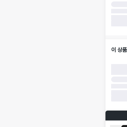
구)
·
반품 책임
·
반품 요청
가합니다.
·
반품/환불
·
주문 시 
더페어 귀
·
오배송
·
배송 중 
이 상품
구매자 귀
·
단순 변심
·
주문 실수
·
상품 훼손 
반품 및 환
·
상품 배송
·
상품 개봉
해 상품이