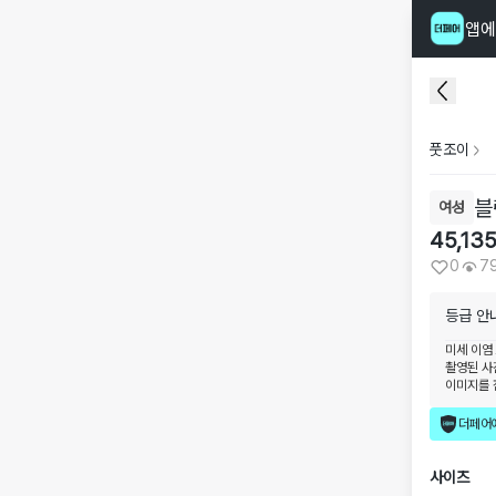
앱에
풋조이
블
여성
45,13
0
7
등급 안
미세 이염
촬영된 사
이미지를 
더페어
사이즈