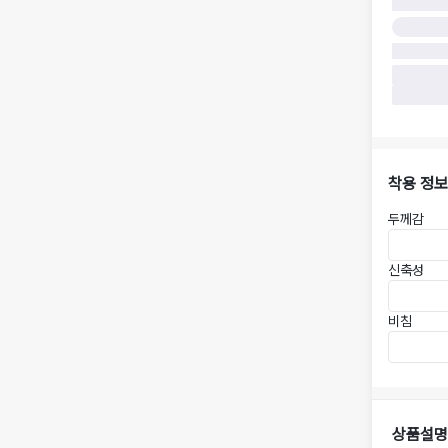
착용 정보
두께감
신축성
비침
상품설명