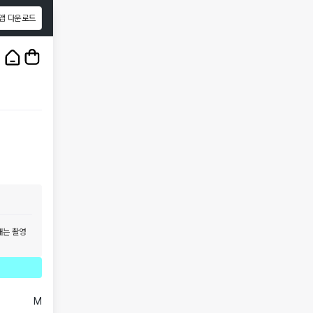
앱 다운로드
1
/
3
태는 촬영
M