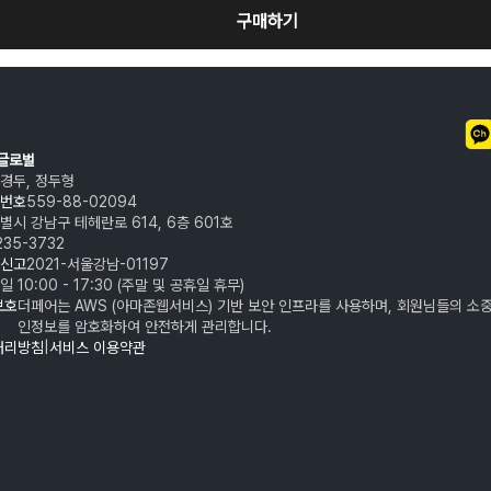
구매하기
어글로벌
경두, 정두형
번호
559-88-02094
별시 강남구 테헤란로 614, 6층 601호
235-3732
신고
2021-서울강남-01197
일 10:00 - 17:30 (주말 및 공휴일 휴무)
보호
더페어는 AWS (아마존웹서비스) 기반 보안 인프라를 사용하며, 회원님들의 소중
인정보를 암호화하여 안전하게 관리합니다.
처리방침
|
서비스 이용약관