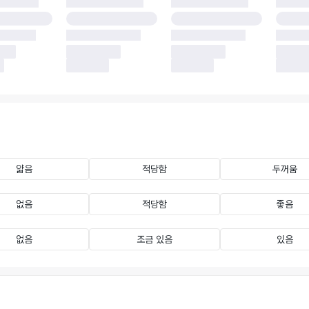
얇음
적당함
두꺼움
없음
적당함
좋음
없음
조금 있음
있음