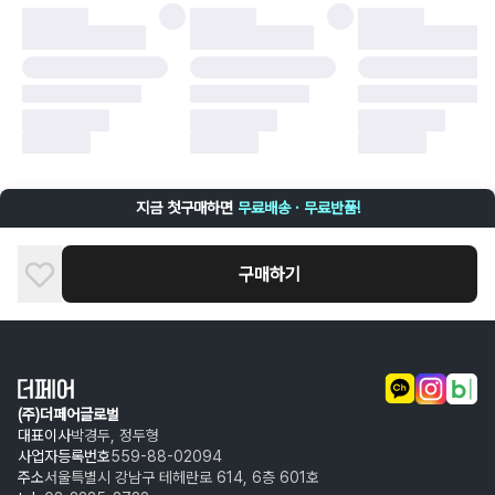
·
배송 중 파손
구매자 귀책에 해당하는 문제 예시
·
단순 변심
·
주문 실수
·
상품 훼손 및 택 제거
반품 및 환불이 불가한 경우
·
상품 배송 완료 이후 7일이 초과되어 자동 구매 확정되거나, 구매자에 의해
구매확정 처리된 경우
·
상품 개봉 후 구매자의 과실로 인해 손상된 경우 (향수, 방향제 등 흔적이 남
지금 첫구매하면
무료배송 · 무료반품!
은 경우, 세탁/다림질 등을 통해 상품이 손상된 경우, 상품을 임의로 수선한
경우)
구매하기
(주)더페어글로벌
대표이사
박경두, 정두형
사업자등록번호
559-88-02094
주소
서울특별시 강남구 테헤란로 614, 6층 601호