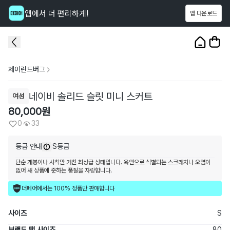
앱에서 더 편리하게!
앱 다운로드
이 상품을
33
명
이 보고 있어요
1
/
2
제이린드버그
네이비 솔리드 슬릿 미니 스커트
여성
80,000
원
0
33
등급 안내
S등급
단순 개봉이나 시착만 거친 최상급 상태입니다. 육안으로 식별되는 스크래치나 오염이
없어 새 상품에 준하는 품질을 자랑합니다.
더페어에서는 100% 정품만 판매합니다
사이즈
S
브랜드 택 사이즈
80