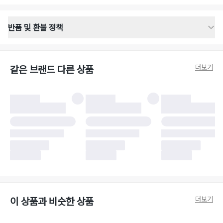
반품 및 환불 정책
반품 배송 안내
·
반품 신청일로부터 영업일 기준 2-3일 이내 택배 기사님이 비대면 방문 회수
합니다.
더보기
같은 브랜드 다른 상품
·
반품 수거 택배사 : 우체국
·
반품 배송비 : 6,000원
반품 및 환불 시 주의사항
·
반품/환불 시 택을 제거하면 반품이 불가합니다.
·
반품/환불 처리 완료 후 카드사 및 결제 방식에 따라 환불 기간은 상이할 수
있습니다.
·
반품 검수 결과에 따라 반품이 반려되거나 반품 배송비가 청구될 수 있습니
다. (반품 배송비 6,000원 청구)
·
반품 책임 소재에 따라 반품 배송비 부담 방식이 달라질 수 있습니다.
·
반품 요청 이후 택배사에 반품 요청되어 택배 기사님에게 수거 지시가 완료된
이후에는 수거지 변경이 불가합니다.
·
반품/환불 사유가 더페어의 귀책에 해당하는 문제일 경우, 반품 배송비는 더
페어 측에서 부담합니다.
·
주문 시 사용한 더페어머니 및 포인트는 만료 기간이 남아있을 경우, 사용된
더보기
이 상품과 비슷한 상품
비율만큼 반환됩니다.
더페어 귀책에 해당하는 문제 예시
·
오배송