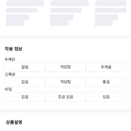
착용 정보
두께감
얇음
적당함
두꺼움
신축성
없음
적당함
좋음
비침
없음
조금 있음
있음
상품설명