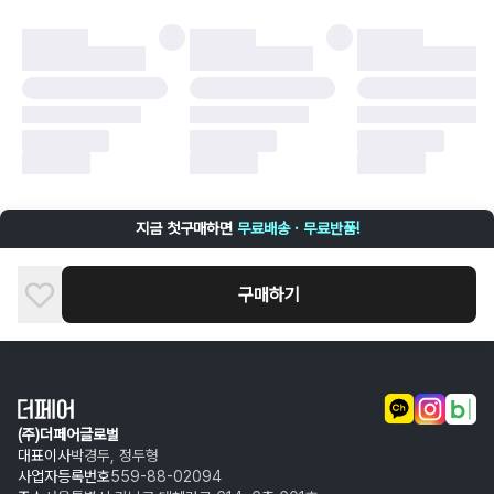
·
오배송
·
배송 중 파손
구매자 귀책에 해당하는 문제 예시
·
단순 변심
·
주문 실수
·
상품 훼손 및 택 제거
반품 및 환불이 불가한 경우
·
상품 배송 완료 이후 7일이 초과되어 자동 구매 확정되거나, 구매자에 의해
구매확정 처리된 경우
·
상품 개봉 후 구매자의 과실로 인해 손상된 경우 (향수, 방향제 등 흔적이 남
지금 첫구매하면
무료배송 · 무료반품!
은 경우, 세탁/다림질 등을 통해 상품이 손상된 경우, 상품을 임의로 수선한
경우)
구매하기
(주)더페어글로벌
대표이사
박경두, 정두형
사업자등록번호
559-88-02094