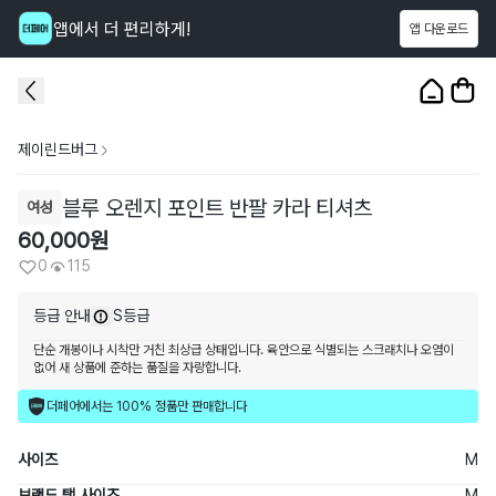
앱에서 더 편리하게!
앱 다운로드
이 상품을
115
명
이 보고 있어요
1
/
3
제이린드버그
블루 오렌지 포인트 반팔 카라 티셔츠
여성
60,000
원
0
115
등급 안내
S등급
단순 개봉이나 시착만 거친 최상급 상태입니다. 육안으로 식별되는 스크래치나 오염이
없어 새 상품에 준하는 품질을 자랑합니다.
더페어에서는 100% 정품만 판매합니다
사이즈
M
브랜드 택 사이즈
M