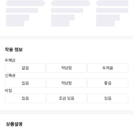
착용 정보
두께감
얇음
적당함
두꺼움
신축성
없음
적당함
좋음
비침
없음
조금 있음
있음
상품설명