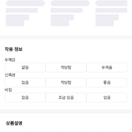
착용 정보
두께감
얇음
적당함
두꺼움
신축성
없음
적당함
좋음
비침
없음
조금 있음
있음
상품설명