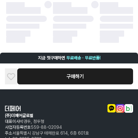
·
배송 중 파손
구매자 귀책에 해당하는 문제 예시
·
단순 변심
·
주문 실수
·
상품 훼손 및 택 제거
반품 및 환불이 불가한 경우
·
상품 배송 완료 이후 7일이 초과되어 자동 구매 확정되거나, 구매자에 의해
구매확정 처리된 경우
·
상품 개봉 후 구매자의 과실로 인해 손상된 경우 (향수, 방향제 등 흔적이 남
지금 첫구매하면
무료배송 · 무료반품!
은 경우, 세탁/다림질 등을 통해 상품이 손상된 경우, 상품을 임의로 수선한
경우)
구매하기
(주)더페어글로벌
대표이사
박경두, 정두형
사업자등록번호
559-88-02094
주소
서울특별시 강남구 테헤란로 614, 6층 601호