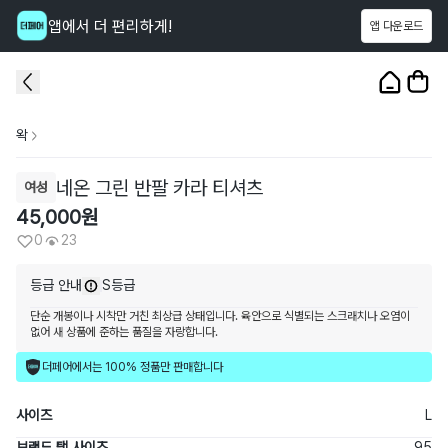
앱에서 더 편리하게!
앱 다운로드
이 상품을
23
명
이 보고 있어요
1
/
3
왁
네온 그린 반팔 카라 티셔츠
여성
45,000
원
0
23
등급 안내
S등급
단순 개봉이나 시착만 거친 최상급 상태입니다. 육안으로 식별되는 스크래치나 오염이
없어 새 상품에 준하는 품질을 자랑합니다.
더페어에서는 100% 정품만 판매합니다
사이즈
L
브랜드 택 사이즈
95