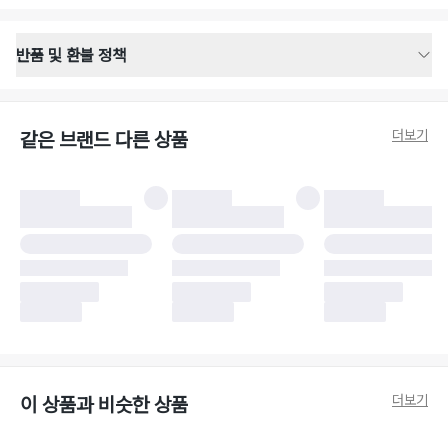
반품 및 환불 정책
반품 배송 안내
·
반품 신청일로부터 영업일 기준 2-3일 이내 택배 기사님이 비대면 방문 회수
합니다.
더보기
같은 브랜드 다른 상품
·
반품 수거 택배사 : 우체국
·
반품 배송비 : 6,000원
반품 및 환불 시 주의사항
·
반품/환불 시 택을 제거하면 반품이 불가합니다.
·
반품/환불 처리 완료 후 카드사 및 결제 방식에 따라 환불 기간은 상이할 수
있습니다.
·
반품 검수 결과에 따라 반품이 반려되거나 반품 배송비가 청구될 수 있습니
다. (반품 배송비 6,000원 청구)
·
반품 책임 소재에 따라 반품 배송비 부담 방식이 달라질 수 있습니다.
·
반품 요청 이후 택배사에 반품 요청되어 택배 기사님에게 수거 지시가 완료된
이후에는 수거지 변경이 불가합니다.
·
반품/환불 사유가 더페어의 귀책에 해당하는 문제일 경우, 반품 배송비는 더
페어 측에서 부담합니다.
·
주문 시 사용한 더페어머니 및 포인트는 만료 기간이 남아있을 경우, 사용된
더보기
이 상품과 비슷한 상품
비율만큼 반환됩니다.
더페어 귀책에 해당하는 문제 예시
·
오배송