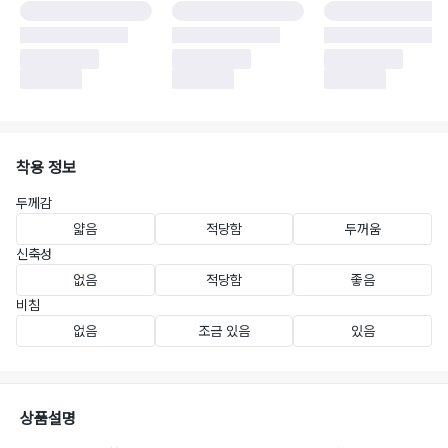
착용 정보
두께감
얇음
적당함
두꺼움
신축성
없음
적당함
좋음
비침
없음
조금 있음
있음
상품설명