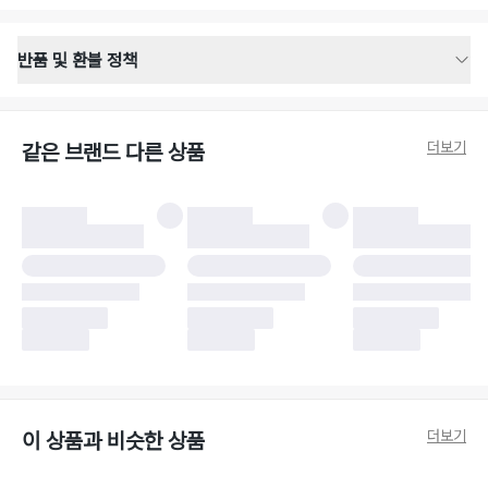
반품 및 환불 정책
반품 배송 안내
·
반품 신청일로부터 영업일 기준 2-3일 이내 택배 기사님이 비대면 방문 회수
합니다.
더보기
같은 브랜드 다른 상품
·
반품 수거 택배사 : 우체국
·
반품 배송비 : 6,000원
반품 및 환불 시 주의사항
·
반품/환불 시 택을 제거하면 반품이 불가합니다.
·
반품/환불 처리 완료 후 카드사 및 결제 방식에 따라 환불 기간은 상이할 수
있습니다.
·
반품 검수 결과에 따라 반품이 반려되거나 반품 배송비가 청구될 수 있습니
다. (반품 배송비 6,000원 청구)
·
반품 책임 소재에 따라 반품 배송비 부담 방식이 달라질 수 있습니다.
·
반품 요청 이후 택배사에 반품 요청되어 택배 기사님에게 수거 지시가 완료된
이후에는 수거지 변경이 불가합니다.
·
반품/환불 사유가 더페어의 귀책에 해당하는 문제일 경우, 반품 배송비는 더
페어 측에서 부담합니다.
·
주문 시 사용한 더페어머니 및 포인트는 만료 기간이 남아있을 경우, 사용된
더보기
이 상품과 비슷한 상품
비율만큼 반환됩니다.
더페어 귀책에 해당하는 문제 예시
·
오배송