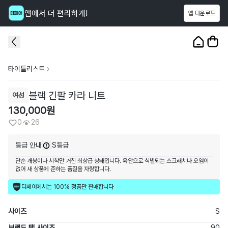
앱에서 더 편리하게!
앱 다운로드
이 상품을
26
명
이 보고 있어요
1
/
3
타이틀리스트
블랙 긴팔 카라 니트
여성
130,000
원
0
26
등급 안내
S등급
단순 개봉이나 시착만 거친 최상급 상태입니다. 육안으로 식별되는 스크래치나 오염이
없어 새 상품에 준하는 품질을 자랑합니다.
더페어에서는 100% 정품만 판매합니다
사이즈
S
브랜드 택 사이즈
90