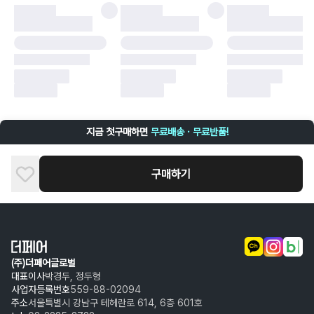
·
배송 중 파손
구매자 귀책에 해당하는 문제 예시
·
단순 변심
·
주문 실수
·
상품 훼손 및 택 제거
반품 및 환불이 불가한 경우
·
상품 배송 완료 이후 7일이 초과되어 자동 구매 확정되거나, 구매자에 의해
구매확정 처리된 경우
·
상품 개봉 후 구매자의 과실로 인해 손상된 경우 (향수, 방향제 등 흔적이 남
지금 첫구매하면
무료배송 · 무료반품!
은 경우, 세탁/다림질 등을 통해 상품이 손상된 경우, 상품을 임의로 수선한
경우)
구매하기
(주)더페어글로벌
대표이사
박경두, 정두형
사업자등록번호
559-88-02094
주소
서울특별시 강남구 테헤란로 614, 6층 601호