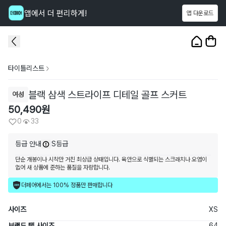
앱에서 더 편리하게!
앱 다운로드
이 상품을
33
명
이 보고 있어요
1
/
3
타이틀리스트
블랙 삼색 스트라이프 디테일 골프 스커트
여성
50,490
원
0
33
등급 안내
S등급
단순 개봉이나 시착만 거친 최상급 상태입니다. 육안으로 식별되는 스크래치나 오염이
없어 새 상품에 준하는 품질을 자랑합니다.
더페어에서는 100% 정품만 판매합니다
사이즈
XS
브랜드 택 사이즈
64