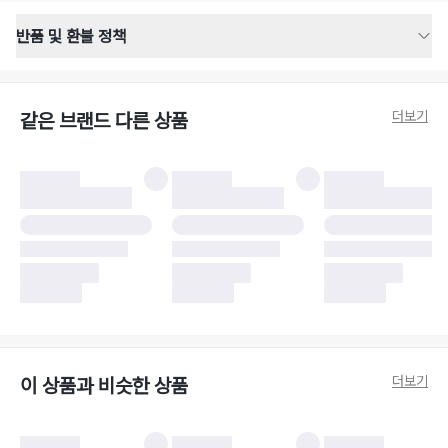
반품 및 환불 정책
반품 배송 안내
·
반품 신청일로부터 영업일 기준 2-3일 이내 택배 기사님이 비대면 방문 회수
합니다.
더보기
같은 브랜드 다른 상품
·
반품 수거 택배사 : 우체국
·
반품 배송비 : 6,000원
반품 및 환불 시 주의사항
·
반품/환불 시 택을 제거하면 반품이 불가합니다.
·
반품/환불 처리 완료 후 카드사 및 결제 방식에 따라 환불 기간은 상이할 수
있습니다.
·
반품 검수 결과에 따라 반품이 반려되거나 반품 배송비가 청구될 수 있습니
다. (반품 배송비 6,000원 청구)
·
반품 책임 소재에 따라 반품 배송비 부담 방식이 달라질 수 있습니다.
·
반품 요청 이후 택배사에 반품 요청되어 택배 기사님에게 수거 지시가 완료된
이후에는 수거지 변경이 불가합니다.
·
반품/환불 사유가 더페어의 귀책에 해당하는 문제일 경우, 반품 배송비는 더
페어 측에서 부담합니다.
·
주문 시 사용한 더페어머니 및 포인트는 만료 기간이 남아있을 경우, 사용된
더보기
이 상품과 비슷한 상품
비율만큼 반환됩니다.
더페어 귀책에 해당하는 문제 예시
·
오배송
·
배송 중 파손