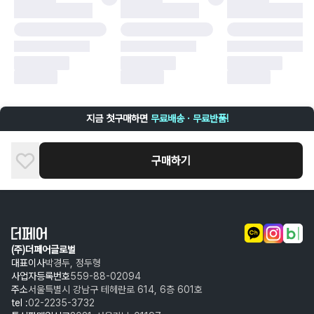
구매자 귀책에 해당하는 문제 예시
·
단순 변심
·
주문 실수
·
상품 훼손 및 택 제거
반품 및 환불이 불가한 경우
·
상품 배송 완료 이후 7일이 초과되어 자동 구매 확정되거나, 구매자에 의해
구매확정 처리된 경우
·
상품 개봉 후 구매자의 과실로 인해 손상된 경우 (향수, 방향제 등 흔적이 남
지금 첫구매하면
무료배송 · 무료반품!
은 경우, 세탁/다림질 등을 통해 상품이 손상된 경우, 상품을 임의로 수선한
경우)
구매하기
(주)더페어글로벌
대표이사
박경두, 정두형
사업자등록번호
559-88-02094
주소
서울특별시 강남구 테헤란로 614, 6층 601호
tel :
02-2235-3732