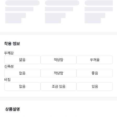
착용 정보
두께감
얇음
적당함
두꺼움
신축성
없음
적당함
좋음
비침
없음
조금 있음
있음
상품설명