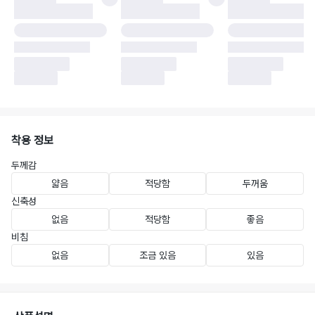
착용 정보
두께감
얇음
적당함
두꺼움
신축성
없음
적당함
좋음
비침
없음
조금 있음
있음