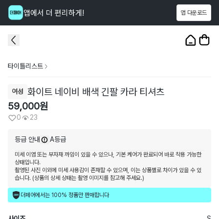
앱에서 더 편리하게!
앱 다운로드
이 상품을
23
명
이 보고 있어요
1
/
3
타이틀리스트
화이트 네이비 배색 긴팔 카라 티셔츠
여성
59,000
원
0
23
등급 안내
A등급
미세 이염 또는 부자재 까임이 있을 수 있으나, 기본 케어가 완료되어 바로 착용 가능한
상태입니다.
촬영된 사진 이외에 미세 사용감이 존재할 수 있으며, 이는 상품별로 차이가 있을 수 있
습니다. (상품의 상세 상태는 촬영 이미지를 참고해 주세요.)
더페어에서는 100% 정품만 판매합니다
사이즈
S