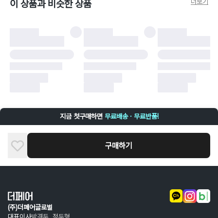
더보기
이 상품과 비슷한 상품
비율만큼 반환됩니다.
더페어 귀책에 해당하는 문제 예시
·
오배송
·
배송 중 파손
구매자 귀책에 해당하는 문제 예시
·
단순 변심
·
주문 실수
·
상품 훼손 및 택 제거
반품 및 환불이 불가한 경우
·
상품 배송 완료 이후 7일이 초과되어 자동 구매 확정되거나, 구매자에 의해
구매확정 처리된 경우
·
상품 개봉 후 구매자의 과실로 인해 손상된 경우 (향수, 방향제 등 흔적이 남
지금 첫구매하면
무료배송 · 무료반품!
은 경우, 세탁/다림질 등을 통해 상품이 손상된 경우, 상품을 임의로 수선한
경우)
구매하기
(주)더페어글로벌
대표이사
박경두, 정두형